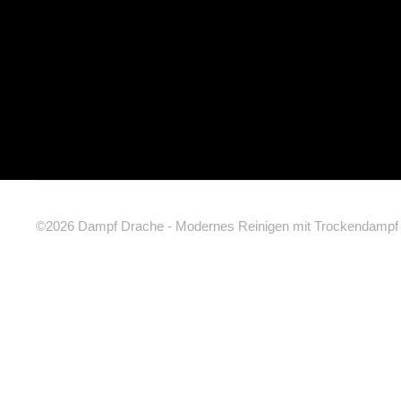
©
2026
Dampf Drache - Modernes Reinigen mit Trockendamp