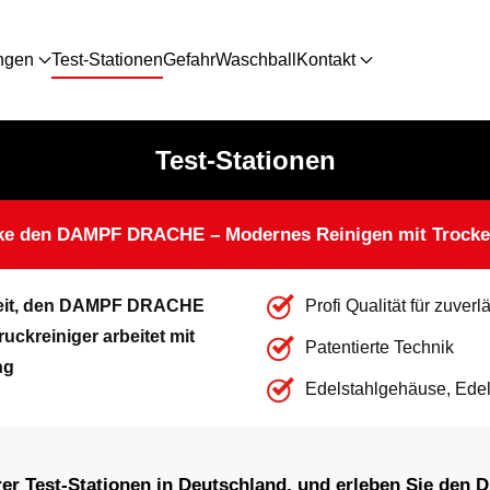
ngen
Test-Stationen
Gefahr
Waschball
Kontakt
Test-Stationen
ke den DAMPF DRACHE – Modernes Reinigen mit Trock
chkeit, den DAMPF DRACHE
Profi Qualität für zuver
ckreiniger arbeitet mit
Patentierte Technik
ng
Edelstahlgehäuse, Edel
er Test-Stationen in Deutschland, und erleben Sie de