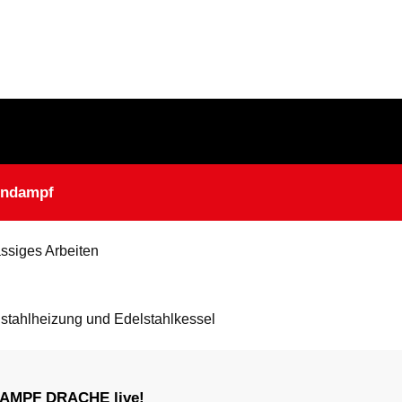
endampf
lässiges Arbeiten
stahlheizung und Edelstahlkessel
n DAMPF DRACHE live!