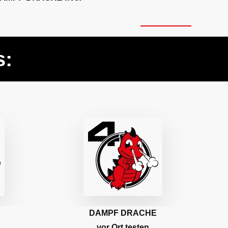
s:
DAMPF DRACHE
vor Ort testen